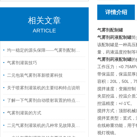
详情介绍
相关文章
ARTICLE
气雾剂配制罐
气雾剂药液配制罐
简
该配制罐是一种高压
均一稳定的源头保障——气雾剂配制罐在原料合成与混合中的关键作用
量，药液温度控制等
气雾剂药液配制罐
的
气雾剂灌装技巧
工作压力：<0.75MP
带保温层，保温层厚度
二元包装气雾剂革新喷雾科技
容积：20L，50L，7
关于喷雾剂灌装机的主要结构特点说明
搅拌速度：变频控制，
夹层控温，控温介质工
了解一下气雾剂自动喷射装置的特点有哪些吧
控温精度：+/-1℃。
搅拌方式：顶部机械
气雾剂灌装的方式
搅拌桨类型：桨式，
在线称重功能，用于物
二元气雾剂灌装机的几种常见故障及解决方法
视灯视镜。