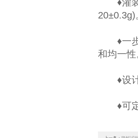
♦灌装精
20±0.3g
♦一步
和均一性
♦设计符
♦可定