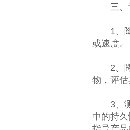
三、‌评
1、‌降
或速度‌。
‌2、降
物，评估
‌3、测
中的持久
指导产品